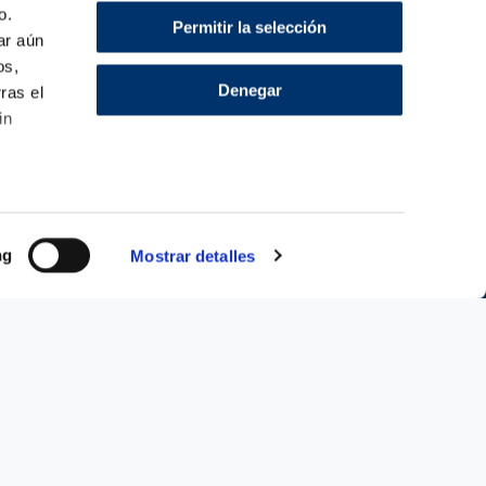
o.
Permitir la selección
ar aún
os,
Denegar
rras el
in
ng
Mostrar detalles