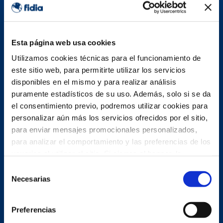
Esta página web usa cookies
Utilizamos cookies técnicas para el funcionamiento de
este sitio web, para permitirte utilizar los servicios
disponibles en el mismo y para realizar análisis
puramente estadísticos de su uso. Además, solo si se da
el consentimiento previo, podremos utilizar cookies para
personalizar aún más los servicios ofrecidos por el sitio,
para enviar mensajes promocionales personalizados,
para analizar el comportamiento y las preferencias de los
usuarios al utilizar el sitio. Si cierras el banner, la
configuración por defecto se mantendrá y podrás seguir
Selección
navegando por el sitio sin más cookies que las técnicas.
Necesarias
de
Política de cookies
consentimiento
Preferencias