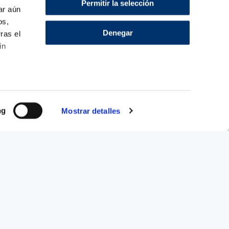
Permitir la selección
ar aún
os,
Denegar
rras el
in
sitio web
ng
Mostrar detalles