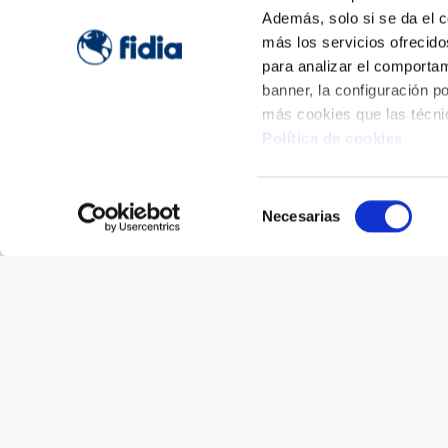
Además, solo si se da el c
más los servicios ofrecido
para analizar el comportamie
banner, la configuración p
más cookies que las técni
Política de cookies
Para obt
Selección
Necesarias
de
consentimiento
Home
»
HY-TISSUE BMC 50