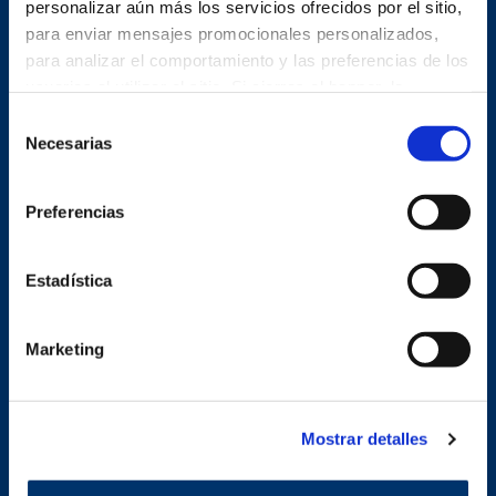
personalizar aún más los servicios ofrecidos por el sitio,
para enviar mensajes promocionales personalizados,
para analizar el comportamiento y las preferencias de los
usuarios al utilizar el sitio. Si cierras el banner, la
configuración por defecto se mantendrá y podrás seguir
Selección
navegando por el sitio sin más cookies que las técnicas.
Necesarias
de
Política de cookies
consentimiento
Preferencias
PLANTAS DE PRODUCCIÓN
Estadística
Marketing
Mostrar detalles